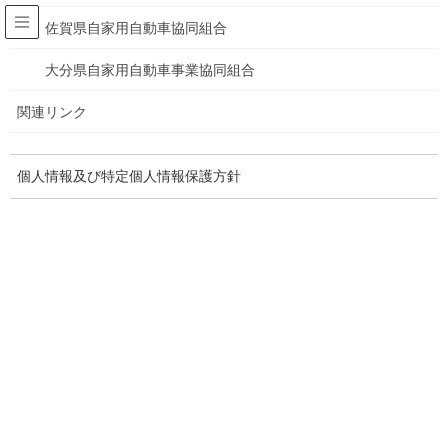
佐賀県自家用自動車協同組合
一般社団法人
大分県自家用自動車事業協同組合
全国自家用自動車協会
関連リンク
一般社団法人 青森県自動車協会
個人情報及び特定個人情報保護方針
HOME
正会員・賛助会員一覧
一般社団法人 青森県自動車協会
ご連絡先
〒030-0843 青森県青森市大字浜田字豊田139-21 青森県交通会
館内
TEL 017-739-1881